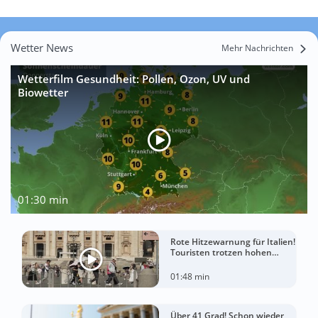
Wetter News
Mehr Nachrichten
Wetterfilm Gesundheit: Pollen, Ozon, UV und
Biowetter
01:30 min
Rote Hitzewarnung für Italien!
Touristen trotzen hohen
Temperaturen
01:48 min
Über 41 Grad! Schon wieder