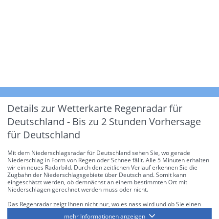
Details zur Wetterkarte
Regenradar für
Deutschland - Bis zu 2 Stunden Vorhersage
für Deutschland
Mit dem Niederschlagsradar für Deutschland sehen Sie, wo gerade
Niederschlag in Form von Regen oder Schnee fällt. Alle 5 Minuten erhalten
wir ein neues Radarbild. Durch den zeitlichen Verlauf erkennen Sie die
Zugbahn der Niederschlagsgebiete über Deutschland. Somit kann
eingeschätzt werden, ob demnächst an einem bestimmten Ort mit
Niederschlägen gerechnet werden muss oder nicht.
Das Regenradar zeigt Ihnen nicht nur, wo es nass wird und ob Sie einen
Regenschirm brauchen, sondern gibt Ihnen zusätzlich Informationen über
mehr Informationen anzeigen
die Niederschlagsintensität. Diese bezieht sich laut offiziellen Richtlinien