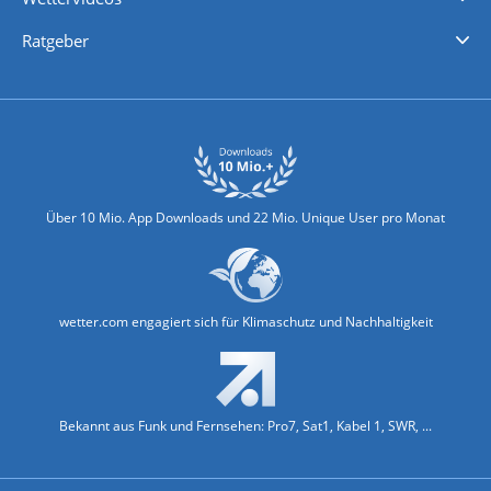
Nachrichten
Deutschlandwetter
Schweizwetter
Österreichwetter
Regionalwetter
Wetter in Europa
Wetter Weltweit
Wetterlexikon
Promi-News
Ratgeber
Biowetter
Glätteindex
Reiseziel Finder
Erkältungswetter
Klima & Umwelt
Über 10 Mio. App Downloads und 22 Mio. Unique User pro Monat
wetter.com engagiert sich für Klimaschutz und Nachhaltigkeit
Bekannt aus Funk und Fernsehen: Pro7, Sat1, Kabel 1, SWR, ...