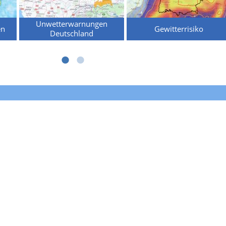
Unwetterwarnungen
en
Gewitterrisiko
Deutschland