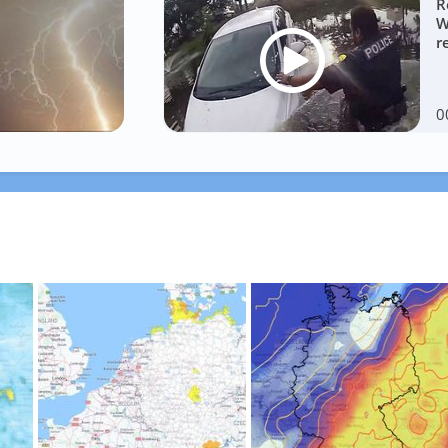
R
W
r
0