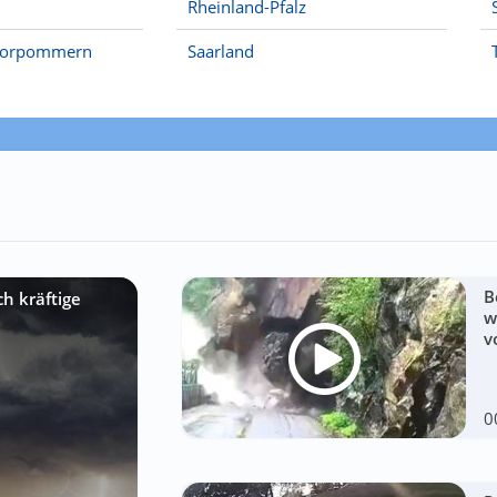
Rheinland-Pfalz
Vorpommern
Saarland
B
h kräftige
w
v
0