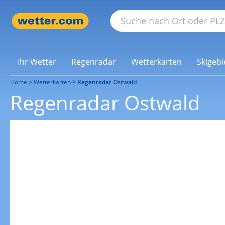
Ihr Wetter
Regenradar
Wetterkarten
Skigebi
Home
Wetterkarten
Regenradar Ostwald
Regenradar Ostwald