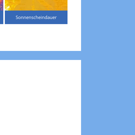
Sonnenscheindauer
Temperaturen