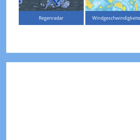
Regenradar
Windgeschwindigkeit