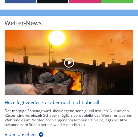
starke Niederschläge bis 35 l/m² pro Stunde. Hier können bereits Gewitter
auftreten. Extreme bzw. unwetterartige Niederschlagsereignisse mit
heftigen Gewittern, Starkregen, Hagel oder Graupel werden in Orange und
Rot dargestellt. Die oberste Kategorie der Farbskala gibt Niederschläge mit
Wetter-News
über 150 l/m² pro Stunde an. Solche
Niederschlagsintensitäten
treten
ausschließlich bei Regen, nicht bei Schneefall auf.
Neben der Niederschlagsintensität kann auch die Zuggeschwindigkeit der
Niederschlagsgebiete und damit die Niederschlagsdauer abgeschätzt
werden. Neben der 5-minütigen Radaraufzeichnung gibt es eine
Niederschlagsprognose
für die nächsten 2 Stunden. So sehen Sie genau,
wann und wo in Deutschland mit Regen oder Schneefall zu rechnen ist bzw.
kennen zu jeder Zeit den genauen Verlauf einer Niederschlagsfront.
Hitze legt wieder zu - aber noch nicht überall
Der morgige Samstag wird überwiegend sonnig und trocken. Nur an den
Küsten sind vereinzelt Schauer möglich, sonst bleibt das Wetter entspannt.
Während es im Norden noch angenehm temperiert bleibt, legt die Hitze
besonders im Süden bereits wieder deutlich zu
Video ansehen