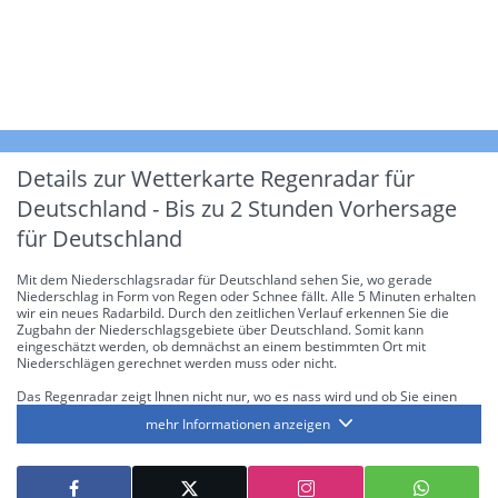
Details zur Wetterkarte
Regenradar für
Deutschland - Bis zu 2 Stunden Vorhersage
für Deutschland
Mit dem Niederschlagsradar für Deutschland sehen Sie, wo gerade
Niederschlag in Form von Regen oder Schnee fällt. Alle 5 Minuten erhalten
wir ein neues Radarbild. Durch den zeitlichen Verlauf erkennen Sie die
Zugbahn der Niederschlagsgebiete über Deutschland. Somit kann
eingeschätzt werden, ob demnächst an einem bestimmten Ort mit
Niederschlägen gerechnet werden muss oder nicht.
Das Regenradar zeigt Ihnen nicht nur, wo es nass wird und ob Sie einen
Regenschirm brauchen, sondern gibt Ihnen zusätzlich Informationen über
mehr Informationen anzeigen
die Niederschlagsintensität. Diese bezieht sich laut offiziellen Richtlinien
jeweils auf die Niederschlagsmenge in l/m² pro Stunde Regen- bzw.
Schneefall. Die 6 Stufen sind wie folgt gegliedert: Die hellen Blautöne
symbolisieren leichte bis mäßige Regen- bzw. Schneefälle mit einer
Intensität bis 8.1 l/m² pro Stunde. Dunkelblau repräsentiert mäßige bis