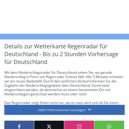
Details zur Wetterkarte
Regenradar für
Deutschland - Bis zu 2 Stunden Vorhersage
für Deutschland
Mit dem Niederschlagsradar für Deutschland sehen Sie, wo gerade
Niederschlag in Form von Regen oder Schnee fällt. Alle 5 Minuten erhalten
wir ein neues Radarbild. Durch den zeitlichen Verlauf erkennen Sie die
Zugbahn der Niederschlagsgebiete über Deutschland. Somit kann
eingeschätzt werden, ob demnächst an einem bestimmten Ort mit
Niederschlägen gerechnet werden muss oder nicht.
Das Regenradar zeigt Ihnen nicht nur, wo es nass wird und ob Sie einen
Regenschirm brauchen, sondern gibt Ihnen zusätzlich Informationen über
mehr Informationen anzeigen
die Niederschlagsintensität. Diese bezieht sich laut offiziellen Richtlinien
jeweils auf die Niederschlagsmenge in l/m² pro Stunde Regen- bzw.
Schneefall. Die 6 Stufen sind wie folgt gegliedert: Die hellen Blautöne
symbolisieren leichte bis mäßige Regen- bzw. Schneefälle mit einer
Intensität bis 8.1 l/m² pro Stunde. Dunkelblau repräsentiert mäßige bis