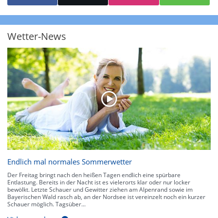
starke Niederschläge bis 35 l/m² pro Stunde. Hier können bereits Gewitter
auftreten. Extreme bzw. unwetterartige Niederschlagsereignisse mit
heftigen Gewittern, Starkregen, Hagel oder Graupel werden in Orange und
Rot dargestellt. Die oberste Kategorie der Farbskala gibt Niederschläge mit
Wetter-News
über 150 l/m² pro Stunde an. Solche
Niederschlagsintensitäten
treten
ausschließlich bei Regen, nicht bei Schneefall auf.
Neben der Niederschlagsintensität kann auch die Zuggeschwindigkeit der
Niederschlagsgebiete und damit die Niederschlagsdauer abgeschätzt
werden. Neben der 5-minütigen Radaraufzeichnung gibt es eine
Niederschlagsprognose
für die nächsten 2 Stunden. So sehen Sie genau,
wann und wo in Deutschland mit Regen oder Schneefall zu rechnen ist bzw.
kennen zu jeder Zeit den genauen Verlauf einer Niederschlagsfront.
Endlich mal normales Sommerwetter
Der Freitag bringt nach den heißen Tagen endlich eine spürbare
Entlastung. Bereits in der Nacht ist es vielerorts klar oder nur locker
bewölkt. Letzte Schauer und Gewitter ziehen am Alpenrand sowie im
Bayerischen Wald rasch ab, an der Nordsee ist vereinzelt noch ein kurzer
Schauer möglich. Tagsüber...