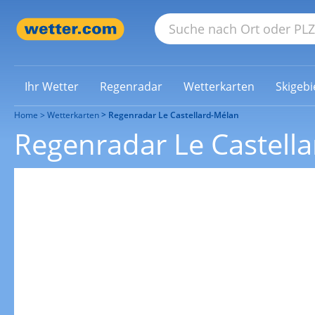
Ihr Wetter
Regenradar
Wetterkarten
Skigebi
Home
Wetterkarten
Regenradar Le Castellard-Mélan
Regenradar Le Castell