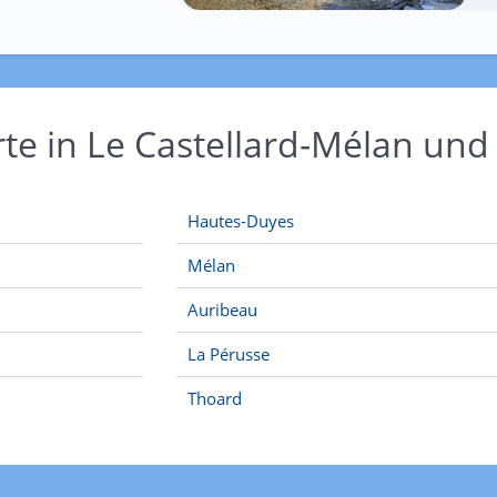
rte in Le Castellard-Mélan u
Hautes-Duyes
Mélan
Auribeau
La Pérusse
Thoard