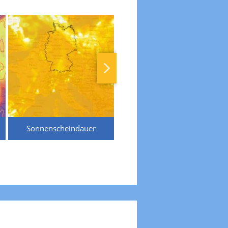
Sonnenscheindauer
Temperaturen