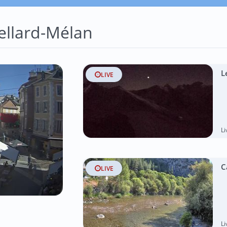
ellard-Mélan
L
LIVE
L
C
LIVE
L