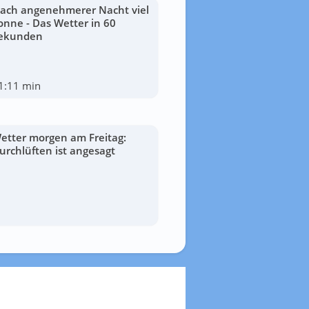
ach angenehmerer Nacht viel
onne - Das Wetter in 60
ekunden
1:11 min
etter morgen am Freitag:
urchlüften ist angesagt