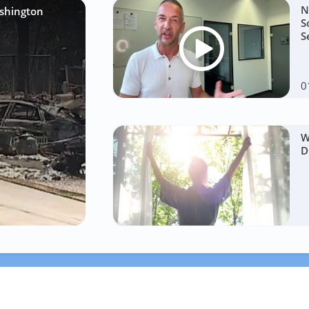
N
shington
S
S
0
W
D