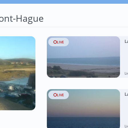
ont-Hague
L
LIVE
L
L
LIVE
L