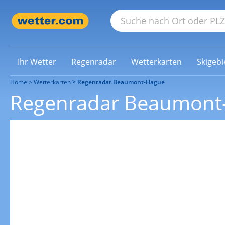
Ihr Wetter
Regenradar
Wetterkarten
Skigebi
Home
Wetterkarten
Regenradar Beaumont-Hague
Regenradar Beaumont