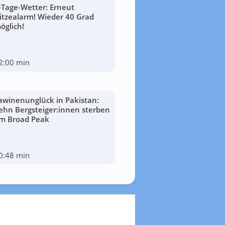
-Tage-Wetter: Erneut
itzealarm! Wieder 40 Grad
öglich!
2:00 min
awinenunglück in Pakistan:
ehn Bergsteiger:innen sterben
m Broad Peak
0:48 min