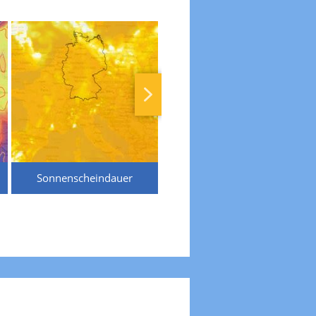
Sonnenscheindauer
Temperaturen