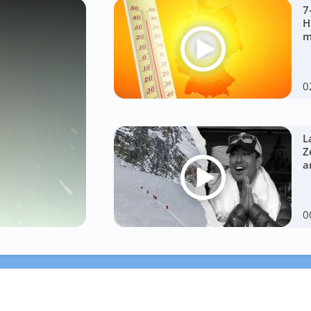
7
H
m
0
L
Z
a
0