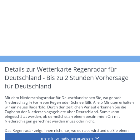
Details zur Wetterkarte
Regenradar für
Deutschland - Bis zu 2 Stunden Vorhersage
für Deutschland
Mit dem Niederschlagsradar für Deutschland sehen Sie, wo gerade
Niederschlag in Form von Regen oder Schnee fällt. Alle 5 Minuten erhalten
wir ein neues Radarbild. Durch den zeitlichen Verlauf erkennen Sie die
Zugbahn der Niederschlagsgebiete über Deutschland. Somit kann
eingeschätzt werden, ob demnächst an einem bestimmten Ort mit
Niederschlägen gerechnet werden muss oder nicht.
Das Regenradar zeigt Ihnen nicht nur, wo es nass wird und ob Sie einen
Regenschirm brauchen, sondern gibt Ihnen zusätzlich Informationen über
mehr Informationen anzeigen
die Niederschlagsintensität. Diese bezieht sich laut offiziellen Richtlinien