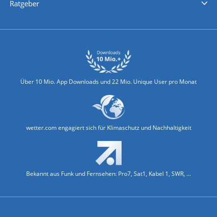
Ratgeber
Biowetter
Glätteindex
Reiseziel Finder
Erkältungswetter
Klima & Umwelt
Über 10 Mio. App Downloads und 22 Mio. Unique User pro Monat
wetter.com engagiert sich für Klimaschutz und Nachhaltigkeit
Bekannt aus Funk und Fernsehen: Pro7, Sat1, Kabel 1, SWR, ...