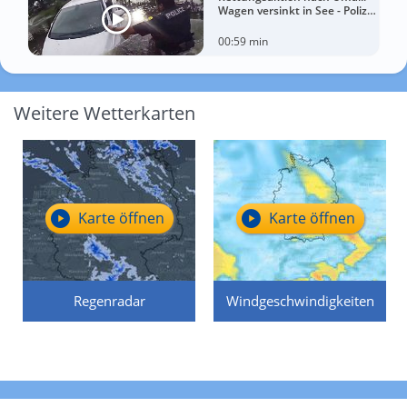
Wagen versinkt in See - Polizei
rettet Autofahrerin
00:59 min
Weitere Wetterkarten
Karte öffnen
Karte öffnen
Regenradar
Windgeschwindigkeiten