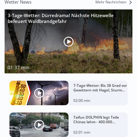
Wetter News
Mehr Nachrichten
3-Tage-Wetter: Dürredrama! Nächste Hitzewelle
befeuert Waldbrandgefahr
01:37 min
7-Tage-Wetter: Bis 38 Grad vor
Gewittern mit Hagel, Sturm
und Starkregen!
02:00 min
Taifun DOLPHIN legt Teile
Chinas lahm - 400.000
Menschen müssen Häuser
verlassen
02:01 min