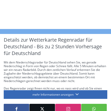
Details zur Wetterkarte
Regenradar für
Deutschland - Bis zu 2 Stunden Vorhersage
für Deutschland
Mit dem Niederschlagsradar für Deutschland sehen Sie, wo gerade
Niederschlag in Form von Regen oder Schnee fällt. Alle 5 Minuten erhalten
wir ein neues Radarbild. Durch den zeitlichen Verlauf erkennen Sie die
Zugbahn der Niederschlagsgebiete über Deutschland. Somit kann
eingeschätzt werden, ob demnächst an einem bestimmten Ort mit
Niederschlägen gerechnet werden muss oder nicht.
Das Regenradar zeigt Ihnen nicht nur, wo es nass wird und ob Sie einen
Regenschirm brauchen, sondern gibt Ihnen zusätzlich Informationen über
mehr Informationen anzeigen
die Niederschlagsintensität. Diese bezieht sich laut offiziellen Richtlinien
jeweils auf die Niederschlagsmenge in l/m² pro Stunde Regen- bzw.
Schneefall. Die 6 Stufen sind wie folgt gegliedert: Die hellen Blautöne
symbolisieren leichte bis mäßige Regen- bzw. Schneefälle mit einer
Intensität bis 8.1 l/m² pro Stunde. Dunkelblau repräsentiert mäßige bis