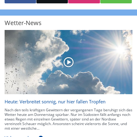
starke Niederschläge bis 35 l/m² pro Stunde. Hier können bereits Gewitter
auftreten. Extreme bzw. unwetterartige Niederschlagsereignisse mit
heftigen Gewittern, Starkregen, Hagel oder Graupel werden in Orange und
Rot dargestellt. Die oberste Kategorie der Farbskala gibt Niederschläge mit
Wetter-News
über 150 l/m² pro Stunde an. Solche
Niederschlagsintensitäten
treten
ausschließlich bei Regen, nicht bei Schneefall auf.
Neben der Niederschlagsintensität kann auch die Zuggeschwindigkeit der
Niederschlagsgebiete und damit die Niederschlagsdauer abgeschätzt
werden. Neben der 5-minütigen Radaraufzeichnung gibt es eine
Niederschlagsprognose
für die nächsten 2 Stunden. So sehen Sie genau,
wann und wo in Deutschland mit Regen oder Schneefall zu rechnen ist bzw.
kennen zu jeder Zeit den genauen Verlauf einer Niederschlagsfront.
Heute: Verbreitet sonnig, nur hier fallen Tropfen
Nach den teils kräftigen Gewittern der vergangenen Tage beruhigt sich das
Wetter heute am Donnerstag spürbar. Nur im Südosten fällt anfangs noch
etwas Regen mit einzelnen Gewittern, später sind an der Nordsee
vereinzelt Schauer möglich. Ansonsten scheint vielerorts die Sonne, und
mit einer westliche...