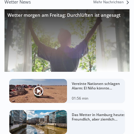
Wetter News
Mehr Nachrichten
Wetter morgen am Freitag: Durchlüften ist angesagt
Vereinte Nationen schlagen
Alarm: El Niño könnte
Hungerkrise für Millionen
Menschen verschärfen
01:56 min
Das Wetter in Hamburg heute:
Freundlich, aber ziemlich
windig