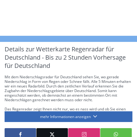
Details zur Wetterkarte
Regenradar für
Deutschland - Bis zu 2 Stunden Vorhersage
für Deutschland
Mit dem Niederschlagsradar für Deutschland sehen Sie, wo gerade
Niederschlag in Form von Regen oder Schnee fällt. Alle 5 Minuten erhalten
wir ein neues Radarbild. Durch den zeitlichen Verlauf erkennen Sie die
Zugbahn der Niederschlagsgebiete über Deutschland. Somit kann
eingeschätzt werden, ob demnächst an einem bestimmten Ort mit
Niederschlägen gerechnet werden muss oder nicht.
Das Regenradar zeigt Ihnen nicht nur, wo es nass wird und ob Sie einen
Regenschirm brauchen, sondern gibt Ihnen zusätzlich Informationen über
mehr Informationen anzeigen
die Niederschlagsintensität. Diese bezieht sich laut offiziellen Richtlinien
jeweils auf die Niederschlagsmenge in l/m² pro Stunde Regen- bzw.
Schneefall. Die 6 Stufen sind wie folgt gegliedert: Die hellen Blautöne
symbolisieren leichte bis mäßige Regen- bzw. Schneefälle mit einer
Intensität bis 8.1 l/m² pro Stunde. Dunkelblau repräsentiert mäßige bis