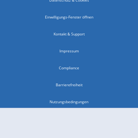
Datenschutz & Cookies
Einwilligungs-Fenster öffnen
Kontakt & Support
Impressum
Compliance
Barrierefreiheit
Nutzungsbedingungen
© 2026 wetter.com Group GmbH - alle Rechte vorbehalten