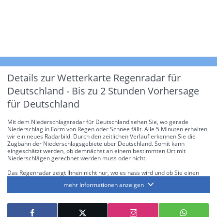
Details zur Wetterkarte
Regenradar für
Deutschland - Bis zu 2 Stunden Vorhersage
für Deutschland
Mit dem Niederschlagsradar für Deutschland sehen Sie, wo gerade
Niederschlag in Form von Regen oder Schnee fällt. Alle 5 Minuten erhalten
wir ein neues Radarbild. Durch den zeitlichen Verlauf erkennen Sie die
Zugbahn der Niederschlagsgebiete über Deutschland. Somit kann
eingeschätzt werden, ob demnächst an einem bestimmten Ort mit
Niederschlägen gerechnet werden muss oder nicht.
Das Regenradar zeigt Ihnen nicht nur, wo es nass wird und ob Sie einen
Regenschirm brauchen, sondern gibt Ihnen zusätzlich Informationen über
mehr Informationen anzeigen
die Niederschlagsintensität. Diese bezieht sich laut offiziellen Richtlinien
jeweils auf die Niederschlagsmenge in l/m² pro Stunde Regen- bzw.
Schneefall. Die 6 Stufen sind wie folgt gegliedert: Die hellen Blautöne
symbolisieren leichte bis mäßige Regen- bzw. Schneefälle mit einer
Intensität bis 8.1 l/m² pro Stunde. Dunkelblau repräsentiert mäßige bis