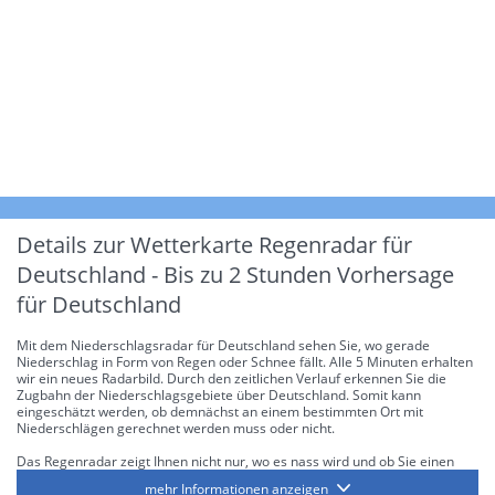
Details zur Wetterkarte
Regenradar für
Deutschland - Bis zu 2 Stunden Vorhersage
für Deutschland
Mit dem Niederschlagsradar für Deutschland sehen Sie, wo gerade
Niederschlag in Form von Regen oder Schnee fällt. Alle 5 Minuten erhalten
wir ein neues Radarbild. Durch den zeitlichen Verlauf erkennen Sie die
Zugbahn der Niederschlagsgebiete über Deutschland. Somit kann
eingeschätzt werden, ob demnächst an einem bestimmten Ort mit
Niederschlägen gerechnet werden muss oder nicht.
Das Regenradar zeigt Ihnen nicht nur, wo es nass wird und ob Sie einen
Regenschirm brauchen, sondern gibt Ihnen zusätzlich Informationen über
mehr Informationen anzeigen
die Niederschlagsintensität. Diese bezieht sich laut offiziellen Richtlinien