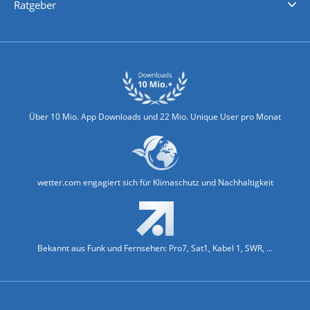
Ratgeber
Biowetter
Glätteindex
Reiseziel Finder
Erkältungswetter
Klima & Umwelt
Über 10 Mio. App Downloads und 22 Mio. Unique User pro Monat
wetter.com engagiert sich für Klimaschutz und Nachhaltigkeit
Bekannt aus Funk und Fernsehen: Pro7, Sat1, Kabel 1, SWR, ...