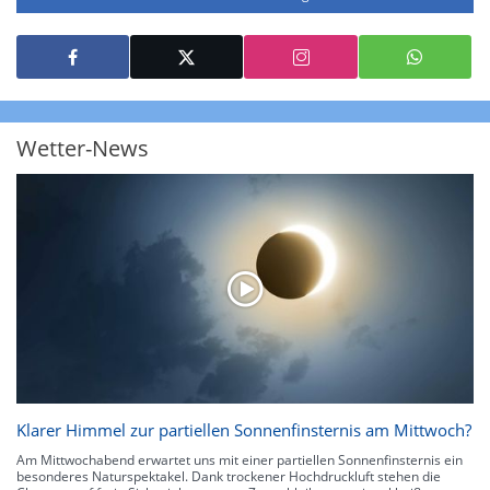
jeweils auf die Niederschlagsmenge in l/m² pro Stunde Regen- bzw.
Schneefall. Die 6 Stufen sind wie folgt gegliedert: Die hellen Blautöne
symbolisieren leichte bis mäßige Regen- bzw. Schneefälle mit einer
Intensität bis 8.1 l/m² pro Stunde. Dunkelblau repräsentiert mäßige bis
starke Niederschläge bis 35 l/m² pro Stunde. Hier können bereits Gewitter
auftreten. Extreme bzw. unwetterartige Niederschlagsereignisse mit
heftigen Gewittern, Starkregen, Hagel oder Graupel werden in Orange und
Rot dargestellt. Die oberste Kategorie der Farbskala gibt Niederschläge mit
Wetter-News
über 150 l/m² pro Stunde an. Solche
Niederschlagsintensitäten
treten
ausschließlich bei Regen, nicht bei Schneefall auf.
Neben der Niederschlagsintensität kann auch die Zuggeschwindigkeit der
Niederschlagsgebiete und damit die Niederschlagsdauer abgeschätzt
werden. Neben der 5-minütigen Radaraufzeichnung gibt es eine
Niederschlagsprognose
für die nächsten 2 Stunden. So sehen Sie genau,
wann und wo in Deutschland mit Regen oder Schneefall zu rechnen ist bzw.
kennen zu jeder Zeit den genauen Verlauf einer Niederschlagsfront.
Klarer Himmel zur partiellen Sonnenfinsternis am Mittwoch?
Am Mittwochabend erwartet uns mit einer partiellen Sonnenfinsternis ein
besonderes Naturspektakel. Dank trockener Hochdruckluft stehen die