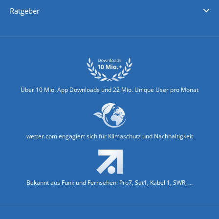
Nachrichten
Deutschlandwetter
Schweizwetter
Österreichwetter
Regionalwetter
Wetter in Europa
Wetter Weltweit
Wetterlexikon
Promi-News
Ratgeber
Biowetter
Glätteindex
Reiseziel Finder
Erkältungswetter
Klima & Umwelt
Über 10 Mio. App Downloads und 22 Mio. Unique User pro Monat
wetter.com engagiert sich für Klimaschutz und Nachhaltigkeit
Bekannt aus Funk und Fernsehen: Pro7, Sat1, Kabel 1, SWR, ...