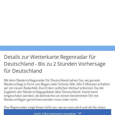
Details zur Wetterkarte
Regenradar für
Deutschland - Bis zu 2 Stunden Vorhersage
für Deutschland
Mit dem Niederschlagsradar für Deutschland sehen Sie, wo gerade
Niederschlag in Form von Regen oder Schnee fällt. Alle 5 Minuten erhalten
wir ein neues Radarbild. Durch den zeitlichen Verlauf erkennen Sie die
Zugbahn der Niederschlagsgebiete über Deutschland. Somit kann
eingeschätzt werden, ob demnächst an einem bestimmten Ort mit
Niederschlägen gerechnet werden muss oder nicht.
Das Regenradar zeigt Ihnen nicht nur, wo es nass wird und ob Sie einen
Regenschirm brauchen, sondern gibt Ihnen zusätzlich Informationen über
mehr Informationen anzeigen
die Niederschlagsintensität. Diese bezieht sich laut offiziellen Richtlinien