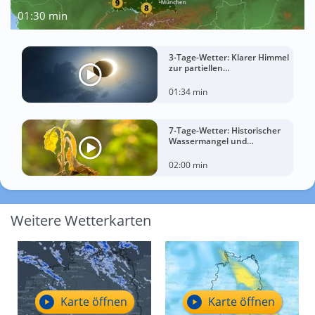
01:30 min
3-Tage-Wetter: Klarer Himmel
zur partiellen
Sonnenfinsternis am
Mittwoch?
01:34 min
7-Tage-Wetter: Historischer
Wassermangel und
sorgenvoller Blick zum Himmel
02:00 min
Weitere Wetterkarten
Karte öffnen
Karte öffnen