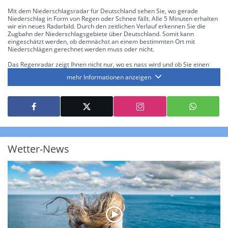
Mit dem Niederschlagsradar für Deutschland sehen Sie, wo gerade
Niederschlag in Form von Regen oder Schnee fällt. Alle 5 Minuten erhalten
wir ein neues Radarbild. Durch den zeitlichen Verlauf erkennen Sie die
Zugbahn der Niederschlagsgebiete über Deutschland. Somit kann
eingeschätzt werden, ob demnächst an einem bestimmten Ort mit
Niederschlägen gerechnet werden muss oder nicht.
Das Regenradar zeigt Ihnen nicht nur, wo es nass wird und ob Sie einen
Regenschirm brauchen, sondern gibt Ihnen zusätzlich Informationen über
mehr Informationen anzeigen
die Niederschlagsintensität. Diese bezieht sich laut offiziellen Richtlinien
jeweils auf die Niederschlagsmenge in l/m² pro Stunde Regen- bzw.
Schneefall. Die 6 Stufen sind wie folgt gegliedert: Die hellen Blautöne
symbolisieren leichte bis mäßige Regen- bzw. Schneefälle mit einer
Intensität bis 8.1 l/m² pro Stunde. Dunkelblau repräsentiert mäßige bis
starke Niederschläge bis 35 l/m² pro Stunde. Hier können bereits Gewitter
auftreten. Extreme bzw. unwetterartige Niederschlagsereignisse mit
heftigen Gewittern, Starkregen, Hagel oder Graupel werden in Orange und
Rot dargestellt. Die oberste Kategorie der Farbskala gibt Niederschläge mit
Wetter-News
über 150 l/m² pro Stunde an. Solche
Niederschlagsintensitäten
treten
ausschließlich bei Regen, nicht bei Schneefall auf.
Neben der Niederschlagsintensität kann auch die Zuggeschwindigkeit der
Niederschlagsgebiete und damit die Niederschlagsdauer abgeschätzt
werden. Neben der 5-minütigen Radaraufzeichnung gibt es eine
Niederschlagsprognose
für die nächsten 2 Stunden. So sehen Sie genau,
wann und wo in Deutschland mit Regen oder Schneefall zu rechnen ist bzw.
kennen zu jeder Zeit den genauen Verlauf einer Niederschlagsfront.