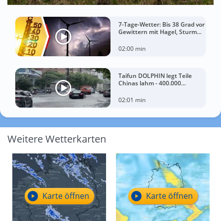
7-Tage-Wetter: Bis 38 Grad vor
Gewittern mit Hagel, Sturm
und Starkregen!
02:00 min
Taifun DOLPHIN legt Teile
Chinas lahm - 400.000
Menschen müssen Häuser
verlassen
02:01 min
Weitere Wetterkarten
Karte öffnen
Karte öffnen