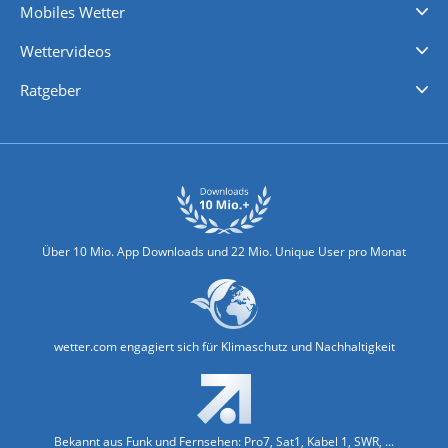
Mobiles Wetter
iPhone Wetter
iPad Wetter
Android Wetter
Wettervideos
Nachrichten
Deutschlandwetter
Schweizwetter
Österreichwetter
Regionalwetter
Wetter in Europa
Wetter Weltweit
Wetterlexikon
Promi-News
Ratgeber
Biowetter
Glätteindex
Reiseziel Finder
Erkältungswetter
Klima & Umwelt
Über 10 Mio. App Downloads und 22 Mio. Unique User pro Monat
wetter.com engagiert sich für Klimaschutz und Nachhaltigkeit
Bekannt aus Funk und Fernsehen: Pro7, Sat1, Kabel 1, SWR, ...