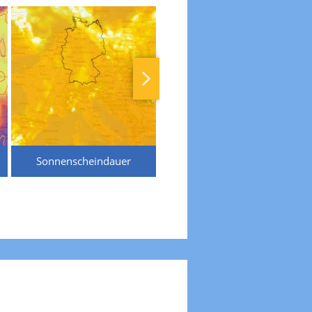
Sonnenscheindauer
Temperaturen