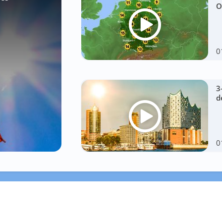
O
0
3
d
0