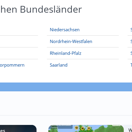
schen Bundesländer
Niedersachsen
Nordrhein-Westfalen
Rheinland-Pfalz
Vorpommern
Saarland
W
ßes