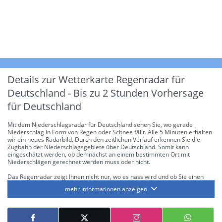
Details zur Wetterkarte
Regenradar für
Deutschland - Bis zu 2 Stunden Vorhersage
für Deutschland
Mit dem Niederschlagsradar für Deutschland sehen Sie, wo gerade
Niederschlag in Form von Regen oder Schnee fällt. Alle 5 Minuten erhalten
wir ein neues Radarbild. Durch den zeitlichen Verlauf erkennen Sie die
Zugbahn der Niederschlagsgebiete über Deutschland. Somit kann
eingeschätzt werden, ob demnächst an einem bestimmten Ort mit
Niederschlägen gerechnet werden muss oder nicht.
Das Regenradar zeigt Ihnen nicht nur, wo es nass wird und ob Sie einen
Regenschirm brauchen, sondern gibt Ihnen zusätzlich Informationen über
mehr Informationen anzeigen
die Niederschlagsintensität. Diese bezieht sich laut offiziellen Richtlinien
jeweils auf die Niederschlagsmenge in l/m² pro Stunde Regen- bzw.
Schneefall. Die 6 Stufen sind wie folgt gegliedert: Die hellen Blautöne
symbolisieren leichte bis mäßige Regen- bzw. Schneefälle mit einer
Intensität bis 8.1 l/m² pro Stunde. Dunkelblau repräsentiert mäßige bis