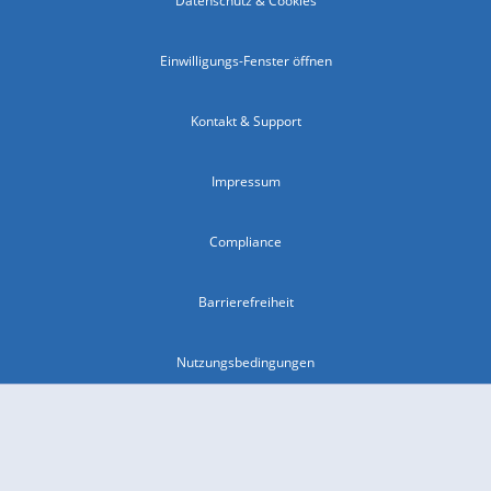
Datenschutz & Cookies
Einwilligungs-Fenster öffnen
Kontakt & Support
Impressum
Compliance
Barrierefreiheit
Nutzungsbedingungen
© 2026 wetter.com Group GmbH - alle Rechte vorbehalten