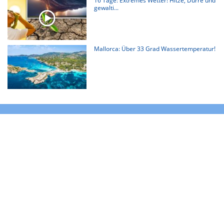
16 Tage: Extremes Wetter! Hitze, Dürre und
gewalti...
Mallorca: Über 33 Grad Wassertemperatur!