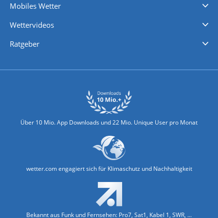
Mobiles Wetter
iPhone Wetter
iPad Wetter
Android Wetter
Wettervideos
Nachrichten
Deutschlandwetter
Schweizwetter
Österreichwetter
Regionalwetter
Wetter in Europa
Wetter Weltweit
Wetterlexikon
Promi-News
Ratgeber
Biowetter
Glätteindex
Reiseziel Finder
Erkältungswetter
Klima & Umwelt
Über 10 Mio. App Downloads und 22 Mio. Unique User pro Monat
wetter.com engagiert sich für Klimaschutz und Nachhaltigkeit
Bekannt aus Funk und Fernsehen: Pro7, Sat1, Kabel 1, SWR, ...