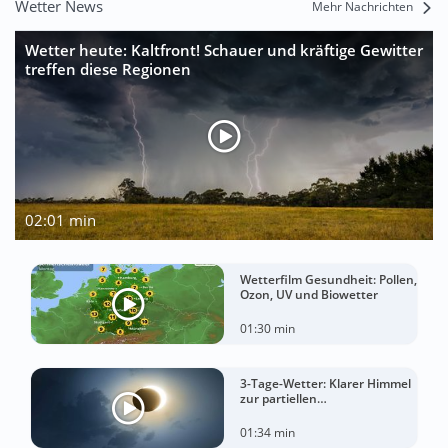
Wetter News
Mehr Nachrichten
Wetter heute: Kaltfront! Schauer und kräftige Gewitter
treffen diese Regionen
02:01 min
Wetterfilm Gesundheit: Pollen,
Ozon, UV und Biowetter
01:30 min
3-Tage-Wetter: Klarer Himmel
zur partiellen
Sonnenfinsternis am
Mittwoch?
01:34 min