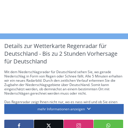
Details zur Wetterkarte
Regenradar für
Deutschland - Bis zu 2 Stunden Vorhersage
für Deutschland
Mit dem Niederschlagsradar für Deutschland sehen Sie, wo gerade
Niederschlag in Form von Regen oder Schnee fällt. Alle 5 Minuten erhalten
wir ein neues Radarbild. Durch den zeitlichen Verlauf erkennen Sie die
Zugbahn der Niederschlagsgebiete über Deutschland. Somit kann
eingeschätzt werden, ob demnächst an einem bestimmten Ort mit
Niederschlägen gerechnet werden muss oder nicht.
Das Regenradar zeigt Ihnen nicht nur, wo es nass wird und ob Sie einen
Regenschirm brauchen, sondern gibt Ihnen zusätzlich Informationen über
mehr Informationen anzeigen
die Niederschlagsintensität. Diese bezieht sich laut offiziellen Richtlinien
jeweils auf die Niederschlagsmenge in l/m² pro Stunde Regen- bzw.
Schneefall. Die 6 Stufen sind wie folgt gegliedert: Die hellen Blautöne
symbolisieren leichte bis mäßige Regen- bzw. Schneefälle mit einer
Intensität bis 8.1 l/m² pro Stunde. Dunkelblau repräsentiert mäßige bis