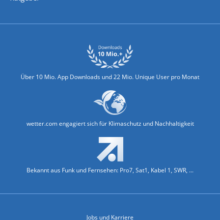
Biowetter
Glätteindex
Reiseziel Finder
Erkältungswetter
Klima & Umwelt
Über 10 Mio. App Downloads und 22 Mio. Unique User pro Monat
wetter.com engagiert sich für Klimaschutz und Nachhaltigkeit
Bekannt aus Funk und Fernsehen: Pro7, Sat1, Kabel 1, SWR, ...
Jobs und Karriere