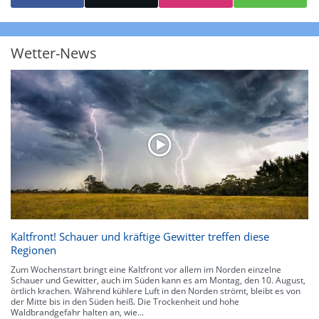
starke Niederschläge bis 35 l/m² pro Stunde. Hier können bereits Gewitter
auftreten. Extreme bzw. unwetterartige Niederschlagsereignisse mit
heftigen Gewittern, Starkregen, Hagel oder Graupel werden in Orange und
Rot dargestellt. Die oberste Kategorie der Farbskala gibt Niederschläge mit
Wetter-News
über 150 l/m² pro Stunde an. Solche
Niederschlagsintensitäten
treten
ausschließlich bei Regen, nicht bei Schneefall auf.
Neben der Niederschlagsintensität kann auch die Zuggeschwindigkeit der
Niederschlagsgebiete und damit die Niederschlagsdauer abgeschätzt
werden. Neben der 5-minütigen Radaraufzeichnung gibt es eine
Niederschlagsprognose
für die nächsten 2 Stunden. So sehen Sie genau,
wann und wo in Deutschland mit Regen oder Schneefall zu rechnen ist bzw.
kennen zu jeder Zeit den genauen Verlauf einer Niederschlagsfront.
Kaltfront! Schauer und kräftige Gewitter treffen diese
Regionen
Zum Wochenstart bringt eine Kaltfront vor allem im Norden einzelne
Schauer und Gewitter, auch im Süden kann es am Montag, den 10. August,
örtlich krachen. Während kühlere Luft in den Norden strömt, bleibt es von
der Mitte bis in den Süden heiß. Die Trockenheit und hohe
Waldbrandgefahr halten an, wie...