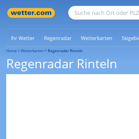
Ihr Wetter
Regenradar
Wetterkarten
Skigebi
Home
Wetterkarten
Regenradar Rinteln
Regenradar Rinteln