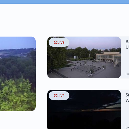
B
LIVE
U
L
S
LIVE
W
L