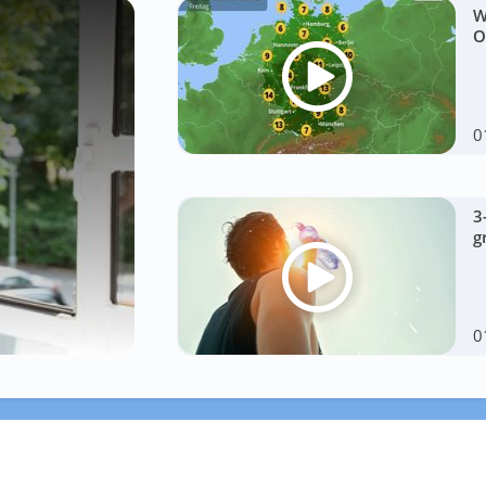
W
O
0
3
g
0