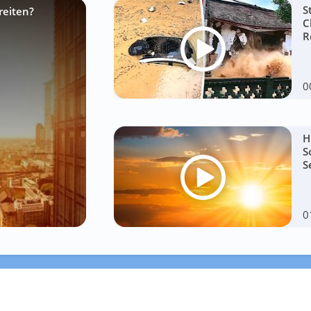
S
reiten?
C
R
0
H
S
S
0