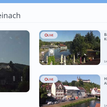
einach
B
LIVE
K
L
H
LIVE
A
L