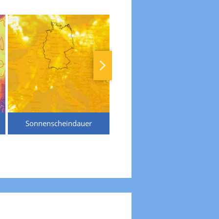
Sonnenscheindauer
Temperaturen