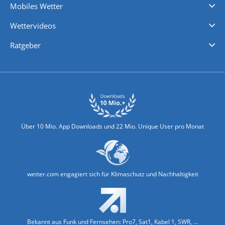
Mobiles Wetter
iPhone Wetter
iPad Wetter
Android Wetter
Wettervideos
Nachrichten
Deutschlandwetter
Schweizwetter
Österreichwetter
Regionalwetter
Wetter in Europa
Wetter Weltweit
Wetterlexikon
Promi-News
Ratgeber
Biowetter
Glätteindex
Reiseziel Finder
Erkältungswetter
Klima & Umwelt
Über 10 Mio. App Downloads und 22 Mio. Unique User pro Monat
wetter.com engagiert sich für Klimaschutz und Nachhaltigkeit
Bekannt aus Funk und Fernsehen: Pro7, Sat1, Kabel 1, SWR, ...