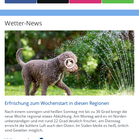
starke Niederschläge bis 35 l/m² pro Stunde. Hier können bereits Gewitter
auftreten. Extreme bzw. unwetterartige Niederschlagsereignisse mit
heftigen Gewittern, Starkregen, Hagel oder Graupel werden in Orange und
Rot dargestellt. Die oberste Kategorie der Farbskala gibt Niederschläge mit
Wetter-News
über 150 l/m² pro Stunde an. Solche
Niederschlagsintensitäten
treten
ausschließlich bei Regen, nicht bei Schneefall auf.
Neben der Niederschlagsintensität kann auch die Zuggeschwindigkeit der
Niederschlagsgebiete und damit die Niederschlagsdauer abgeschätzt
werden. Neben der 5-minütigen Radaraufzeichnung gibt es eine
Niederschlagsprognose
für die nächsten 2 Stunden. So sehen Sie genau,
wann und wo in Deutschland mit Regen oder Schneefall zu rechnen ist bzw.
kennen zu jeder Zeit den genauen Verlauf einer Niederschlagsfront.
Erfrischung zum Wochenstart in diesen Regionen
Nach einem sonnigen und heißen Sonntag mit bis zu 36 Grad bringt die
neue Woche regional etwas Abkühlung. Am Montag wird es im Norden
unbeständiger und mit rund 22 Grad deutlich frischer, am Dienstag
erreicht die kühlere Luft auch den Osten. Im Süden bleibt es heiß, örtlich
sind Gewitter möglich.