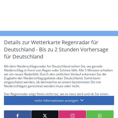
Details zur Wetterkarte
Regenradar für
Deutschland - Bis zu 2 Stunden Vorhersage
für Deutschland
Mit dem Niederschlagsradar für Deutschland sehen Sie, wo gerade
Niederschlag in Form von Regen oder Schnee fällt. Alle 5 Minuten erhalten
wir ein neues Radarbild. Durch den zeitlichen Verlauf erkennen Sie die
Zugbahn der Niederschlagsgebiete über Deutschland. Somit kann
eingeschätzt werden, ob demnächst an einem bestimmten Ort mit
Niederschlägen gerechnet werden muss oder nicht.
Das Regenradar zeigt Ihnen nicht nur, wo es nass wird und ob Sie einen
Regenschirm brauchen, sondern gibt Ihnen zusätzlich Informationen über
mehr Informationen anzeigen
die Niederschlagsintensität. Diese bezieht sich laut offiziellen Richtlinien
jeweils auf die Niederschlagsmenge in l/m² pro Stunde Regen- bzw.
Schneefall. Die 6 Stufen sind wie folgt gegliedert: Die hellen Blautöne
symbolisieren leichte bis mäßige Regen- bzw. Schneefälle mit einer
Intensität bis 8.1 l/m² pro Stunde. Dunkelblau repräsentiert mäßige bis