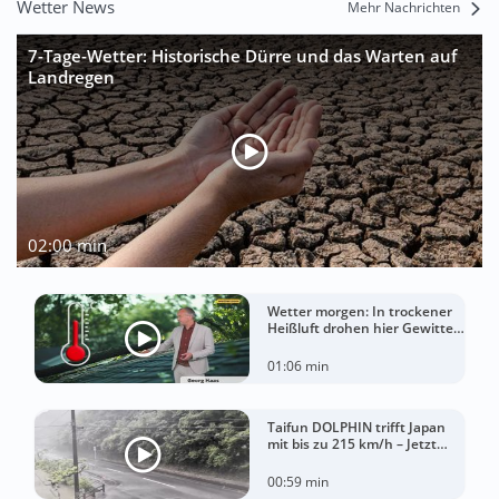
Wetter News
Mehr Nachrichten
7-Tage-Wetter: Historische Dürre und das Warten auf
Landregen
02:00 min
Wetter morgen: In trockener
Heißluft drohen hier Gewitter
mit Sturm
01:06 min
Taifun DOLPHIN trifft Japan
mit bis zu 215 km/h – Jetzt
drohen China Unwetter
00:59 min