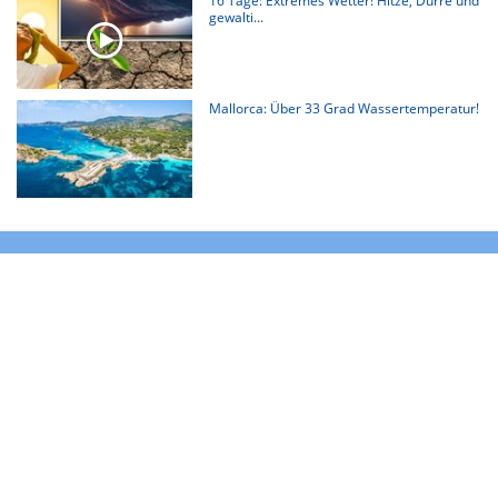
16 Tage: Extremes Wetter! Hitze, Dürre und
gewalti...
Mallorca: Über 33 Grad Wassertemperatur!