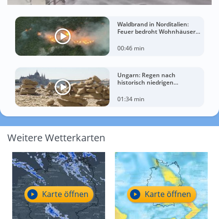
Waldbrand in Norditalien:
Feuer bedroht Wohnhäuser
bei extremer Hitze
00:46 min
Ungarn: Regen nach
historisch niedrigen
Wasserständen der Donau
01:34 min
Weitere Wetterkarten
Karte öffnen
Karte öffnen