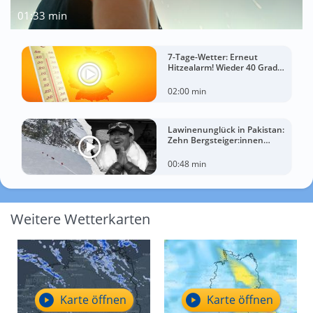
01:33 min
7-Tage-Wetter: Erneut
Hitzealarm! Wieder 40 Grad
möglich!
02:00 min
Lawinenunglück in Pakistan:
Zehn Bergsteiger:innen
sterben am Broad Peak
00:48 min
Weitere Wetterkarten
Karte öffnen
Karte öffnen