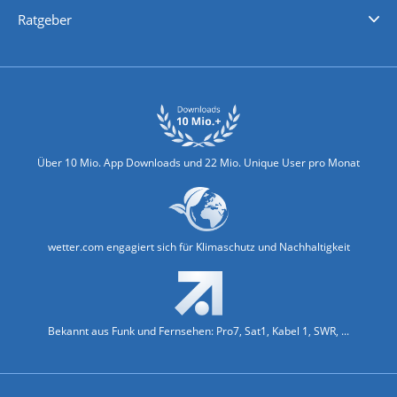
Nachrichten
Deutschlandwetter
Schweizwetter
Österreichwetter
Regionalwetter
Wetter in Europa
Wetter Weltweit
Wetterlexikon
Promi-News
Ratgeber
Biowetter
Glätteindex
Reiseziel Finder
Erkältungswetter
Klima & Umwelt
Über 10 Mio. App Downloads und 22 Mio. Unique User pro Monat
wetter.com engagiert sich für Klimaschutz und Nachhaltigkeit
Bekannt aus Funk und Fernsehen: Pro7, Sat1, Kabel 1, SWR, ...