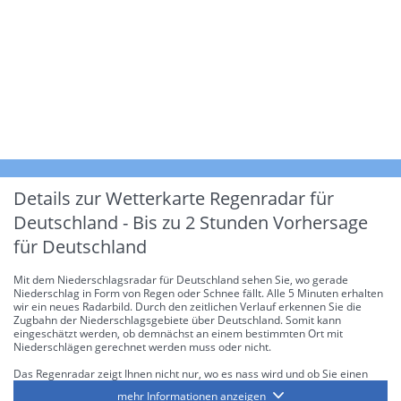
Details zur Wetterkarte
Regenradar für
Deutschland - Bis zu 2 Stunden Vorhersage
für Deutschland
Mit dem Niederschlagsradar für Deutschland sehen Sie, wo gerade
Niederschlag in Form von Regen oder Schnee fällt. Alle 5 Minuten erhalten
wir ein neues Radarbild. Durch den zeitlichen Verlauf erkennen Sie die
Zugbahn der Niederschlagsgebiete über Deutschland. Somit kann
eingeschätzt werden, ob demnächst an einem bestimmten Ort mit
Niederschlägen gerechnet werden muss oder nicht.
Das Regenradar zeigt Ihnen nicht nur, wo es nass wird und ob Sie einen
Regenschirm brauchen, sondern gibt Ihnen zusätzlich Informationen über
mehr Informationen anzeigen
die Niederschlagsintensität. Diese bezieht sich laut offiziellen Richtlinien