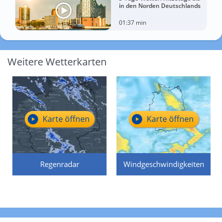
in den Norden Deutschlands
01:37 min
Weitere Wetterkarten
Karte öffnen
Karte öffnen
Regenradar
Windgeschwindigkeiten