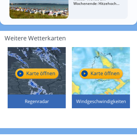
Wochenende: Hitzehoch
bringt Deutschland wieder bis
zu 37 Grad
Weitere Wetterkarten
Karte öffnen
Karte öffnen
Regenradar
Windgeschwindigkeiten