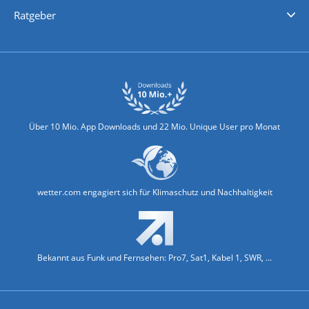
Nachrichten
Deutschlandwetter
Schweizwetter
Österreichwetter
Regionalwetter
Wetter in Europa
Wetter Weltweit
Wetterlexikon
Promi-News
Ratgeber
Biowetter
Glätteindex
Reiseziel Finder
Erkältungswetter
Klima & Umwelt
Über 10 Mio. App Downloads und 22 Mio. Unique User pro Monat
wetter.com engagiert sich für Klimaschutz und Nachhaltigkeit
Bekannt aus Funk und Fernsehen: Pro7, Sat1, Kabel 1, SWR, ...