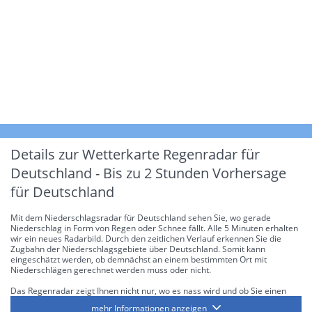
Details zur Wetterkarte
Regenradar für
Deutschland - Bis zu 2 Stunden Vorhersage
für Deutschland
Mit dem Niederschlagsradar für Deutschland sehen Sie, wo gerade
Niederschlag in Form von Regen oder Schnee fällt. Alle 5 Minuten erhalten
wir ein neues Radarbild. Durch den zeitlichen Verlauf erkennen Sie die
Zugbahn der Niederschlagsgebiete über Deutschland. Somit kann
eingeschätzt werden, ob demnächst an einem bestimmten Ort mit
Niederschlägen gerechnet werden muss oder nicht.
Das Regenradar zeigt Ihnen nicht nur, wo es nass wird und ob Sie einen
Regenschirm brauchen, sondern gibt Ihnen zusätzlich Informationen über
mehr Informationen anzeigen
die Niederschlagsintensität. Diese bezieht sich laut offiziellen Richtlinien