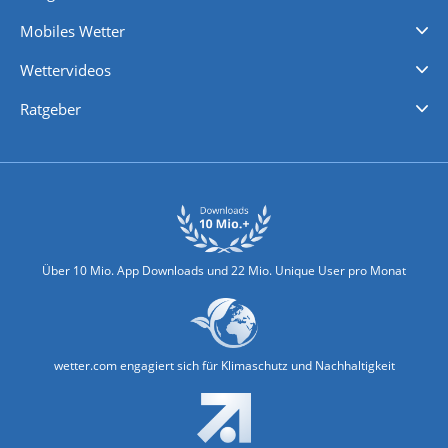
Regenradar
Windgeschwindigkeiten
Temperatur
Sonnenschein
Wassertemperatur
Mobiles Wetter
iPhone Wetter
iPad Wetter
Android Wetter
Wettervideos
Nachrichten
Deutschlandwetter
Schweizwetter
Österreichwetter
Regionalwetter
Wetter in Europa
Wetter Weltweit
Wetterlexikon
Promi-News
Ratgeber
Biowetter
Glätteindex
Reiseziel Finder
Erkältungswetter
Klima & Umwelt
Über 10 Mio. App Downloads und 22 Mio. Unique User pro Monat
wetter.com engagiert sich für Klimaschutz und Nachhaltigkeit