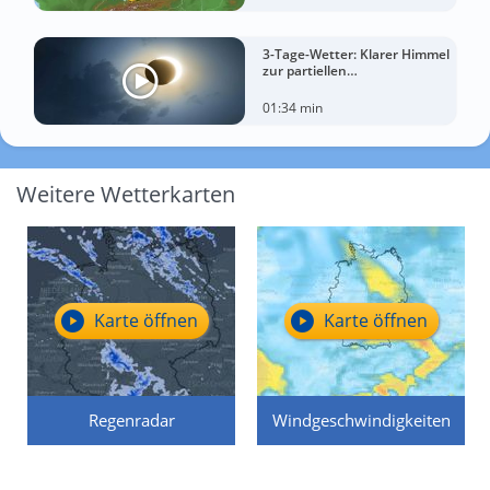
3-Tage-Wetter: Klarer Himmel
zur partiellen
Sonnenfinsternis am
Mittwoch?
01:34 min
Weitere Wetterkarten
Karte öffnen
Karte öffnen
Regenradar
Windgeschwindigkeiten