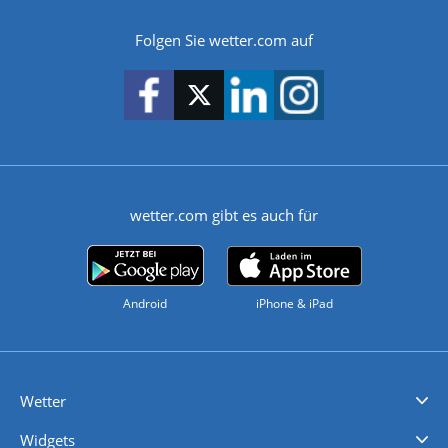
Folgen Sie wetter.com auf
wetter.com gibt es auch für
Android
iPhone & iPad
Wetter
Videovorhersagen
Kolumnen
Unwetterwarnungen
wetter.com Deutschland
wetter.com Schweiz
wetter.com Österreich
Werben
Homepage Widget
Wetter API
Wetter- und Geodaten - meteonomiqs.com
tiempo.es
meteos24.fr
ilmeteo24.it
pogoda24.pl
weather24.co.uk
Widgets