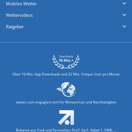
Mobiles Wetter
iPhone Wetter
iPad Wetter
Android Wetter
Wettervideos
Nachrichten
Deutschlandwetter
Schweizwetter
Österreichwetter
Regionalwetter
Wetter in Europa
Wetter Weltweit
Wetterlexikon
Promi-News
Ratgeber
Biowetter
Glätteindex
Reiseziel Finder
Erkältungswetter
Klima & Umwelt
Über 10 Mio. App Downloads und 22 Mio. Unique User pro Monat
wetter.com engagiert sich für Klimaschutz und Nachhaltigkeit
Bekannt aus Funk und Fernsehen: Pro7, Sat1, Kabel 1, SWR, ...