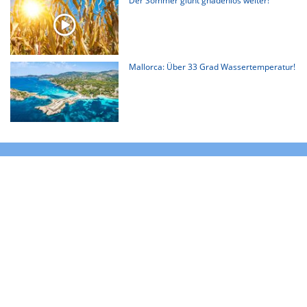
Der Sommer glüht gnadenlos weiter!
Mallorca: Über 33 Grad Wassertemperatur!