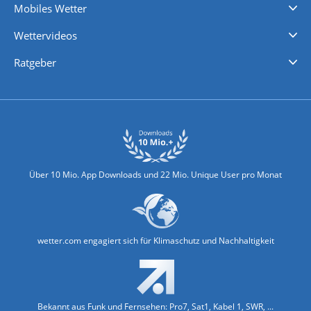
Mobiles Wetter
iPhone Wetter
iPad Wetter
Android Wetter
Wettervideos
Nachrichten
Deutschlandwetter
Schweizwetter
Österreichwetter
Regionalwetter
Wetter in Europa
Wetter Weltweit
Wetterlexikon
Promi-News
Ratgeber
Biowetter
Glätteindex
Reiseziel Finder
Erkältungswetter
Klima & Umwelt
Über 10 Mio. App Downloads und 22 Mio. Unique User pro Monat
wetter.com engagiert sich für Klimaschutz und Nachhaltigkeit
Bekannt aus Funk und Fernsehen: Pro7, Sat1, Kabel 1, SWR, ...