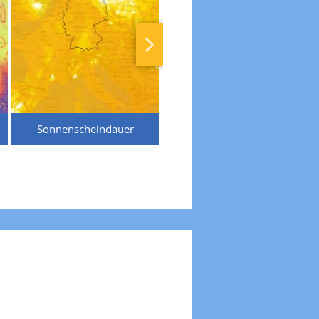
Sonnenscheindauer
Temperaturen