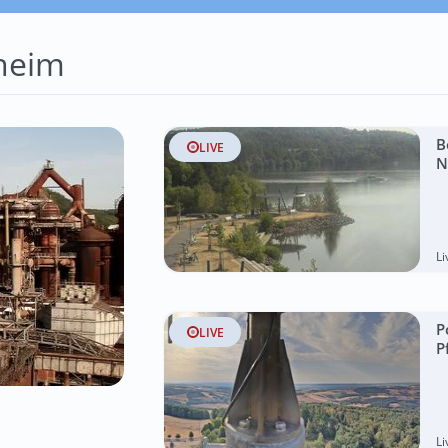
heim
B
LIVE
N
L
P
LIVE
P
L