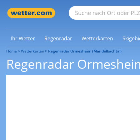
Ihr Wetter
Regenradar
Wetterkarten
Skigebi
Home
Wetterkarten
Regenradar Ormesheim (Mandelbachtal)
Regenradar Ormesheim