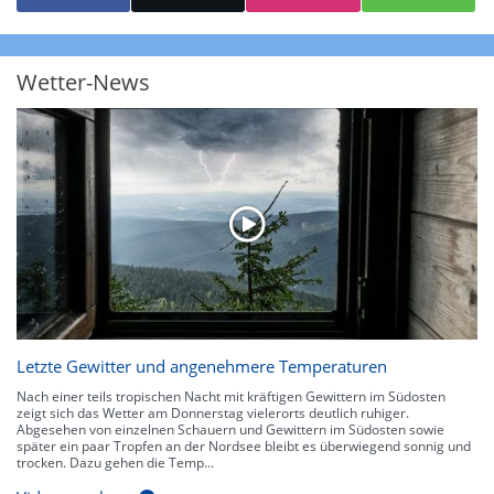
starke Niederschläge bis 35 l/m² pro Stunde. Hier können bereits Gewitter
auftreten. Extreme bzw. unwetterartige Niederschlagsereignisse mit
heftigen Gewittern, Starkregen, Hagel oder Graupel werden in Orange und
Rot dargestellt. Die oberste Kategorie der Farbskala gibt Niederschläge mit
Wetter-News
über 150 l/m² pro Stunde an. Solche
Niederschlagsintensitäten
treten
ausschließlich bei Regen, nicht bei Schneefall auf.
Neben der Niederschlagsintensität kann auch die Zuggeschwindigkeit der
Niederschlagsgebiete und damit die Niederschlagsdauer abgeschätzt
werden. Neben der 5-minütigen Radaraufzeichnung gibt es eine
Niederschlagsprognose
für die nächsten 2 Stunden. So sehen Sie genau,
wann und wo in Deutschland mit Regen oder Schneefall zu rechnen ist bzw.
kennen zu jeder Zeit den genauen Verlauf einer Niederschlagsfront.
Letzte Gewitter und angenehmere Temperaturen
Nach einer teils tropischen Nacht mit kräftigen Gewittern im Südosten
zeigt sich das Wetter am Donnerstag vielerorts deutlich ruhiger.
Abgesehen von einzelnen Schauern und Gewittern im Südosten sowie
später ein paar Tropfen an der Nordsee bleibt es überwiegend sonnig und
trocken. Dazu gehen die Temp...