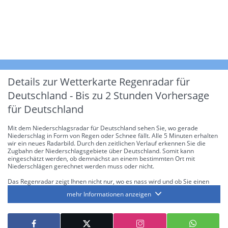
Details zur Wetterkarte
Regenradar für
Deutschland - Bis zu 2 Stunden Vorhersage
für Deutschland
Mit dem Niederschlagsradar für Deutschland sehen Sie, wo gerade
Niederschlag in Form von Regen oder Schnee fällt. Alle 5 Minuten erhalten
wir ein neues Radarbild. Durch den zeitlichen Verlauf erkennen Sie die
Zugbahn der Niederschlagsgebiete über Deutschland. Somit kann
eingeschätzt werden, ob demnächst an einem bestimmten Ort mit
Niederschlägen gerechnet werden muss oder nicht.
Das Regenradar zeigt Ihnen nicht nur, wo es nass wird und ob Sie einen
Regenschirm brauchen, sondern gibt Ihnen zusätzlich Informationen über
mehr Informationen anzeigen
die Niederschlagsintensität. Diese bezieht sich laut offiziellen Richtlinien
jeweils auf die Niederschlagsmenge in l/m² pro Stunde Regen- bzw.
Schneefall. Die 6 Stufen sind wie folgt gegliedert: Die hellen Blautöne
symbolisieren leichte bis mäßige Regen- bzw. Schneefälle mit einer
Intensität bis 8.1 l/m² pro Stunde. Dunkelblau repräsentiert mäßige bis