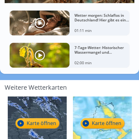
Wetter morgen: Schlaflos in
Deutschland! Hier gibt es eine
Tropennacht
01:11 min
7-Tage-Wetter: Historischer
Wassermangel und
sorgenvoller Blick zum Himmel
02:00 min
Weitere Wetterkarten
Karte öffnen
Karte öffnen