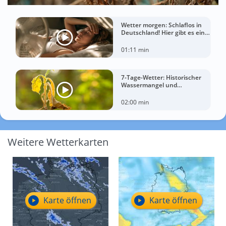
Wetter morgen: Schlaflos in
Deutschland! Hier gibt es eine
Tropennacht
01:11 min
7-Tage-Wetter: Historischer
Wassermangel und
sorgenvoller Blick zum Himmel
02:00 min
Weitere Wetterkarten
Karte öffnen
Karte öffnen