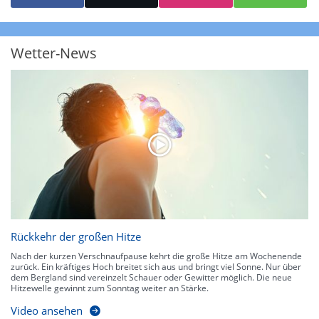
starke Niederschläge bis 35 l/m² pro Stunde. Hier können bereits Gewitter
auftreten. Extreme bzw. unwetterartige Niederschlagsereignisse mit
heftigen Gewittern, Starkregen, Hagel oder Graupel werden in Orange und
Rot dargestellt. Die oberste Kategorie der Farbskala gibt Niederschläge mit
Wetter-News
über 150 l/m² pro Stunde an. Solche
Niederschlagsintensitäten
treten
ausschließlich bei Regen, nicht bei Schneefall auf.
Neben der Niederschlagsintensität kann auch die Zuggeschwindigkeit der
Niederschlagsgebiete und damit die Niederschlagsdauer abgeschätzt
werden. Neben der 5-minütigen Radaraufzeichnung gibt es eine
Niederschlagsprognose
für die nächsten 2 Stunden. So sehen Sie genau,
wann und wo in Deutschland mit Regen oder Schneefall zu rechnen ist bzw.
kennen zu jeder Zeit den genauen Verlauf einer Niederschlagsfront.
Rückkehr der großen Hitze
Nach der kurzen Verschnaufpause kehrt die große Hitze am Wochenende
zurück. Ein kräftiges Hoch breitet sich aus und bringt viel Sonne. Nur über
dem Bergland sind vereinzelt Schauer oder Gewitter möglich. Die neue
Hitzewelle gewinnt zum Sonntag weiter an Stärke.
Video ansehen