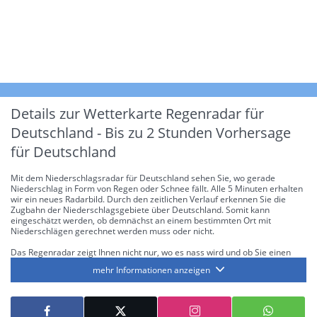
Details zur Wetterkarte
Regenradar für
Deutschland - Bis zu 2 Stunden Vorhersage
für Deutschland
Mit dem Niederschlagsradar für Deutschland sehen Sie, wo gerade
Niederschlag in Form von Regen oder Schnee fällt. Alle 5 Minuten erhalten
wir ein neues Radarbild. Durch den zeitlichen Verlauf erkennen Sie die
Zugbahn der Niederschlagsgebiete über Deutschland. Somit kann
eingeschätzt werden, ob demnächst an einem bestimmten Ort mit
Niederschlägen gerechnet werden muss oder nicht.
Das Regenradar zeigt Ihnen nicht nur, wo es nass wird und ob Sie einen
Regenschirm brauchen, sondern gibt Ihnen zusätzlich Informationen über
mehr Informationen anzeigen
die Niederschlagsintensität. Diese bezieht sich laut offiziellen Richtlinien
jeweils auf die Niederschlagsmenge in l/m² pro Stunde Regen- bzw.
Schneefall. Die 6 Stufen sind wie folgt gegliedert: Die hellen Blautöne
symbolisieren leichte bis mäßige Regen- bzw. Schneefälle mit einer
Intensität bis 8.1 l/m² pro Stunde. Dunkelblau repräsentiert mäßige bis