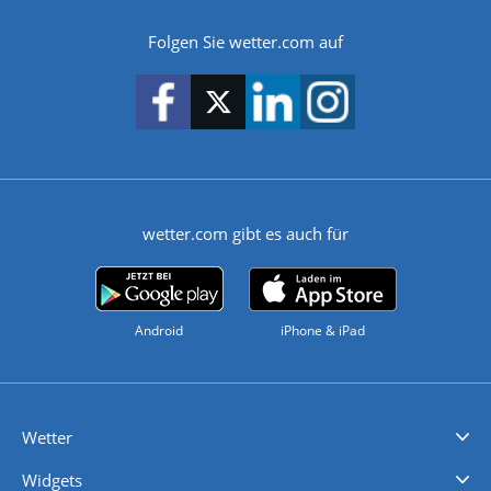
Folgen Sie wetter.com auf
wetter.com gibt es auch für
Android
iPhone & iPad
Wetter
Videovorhersagen
Kolumnen
Unwetterwarnungen
wetter.com Deutschland
wetter.com Schweiz
wetter.com Österreich
Werben
Homepage Widget
Wetter API
Wetter- und Geodaten - meteonomiqs.com
tiempo.es
meteos24.fr
ilmeteo24.it
pogoda24.pl
weather24.co.uk
Widgets