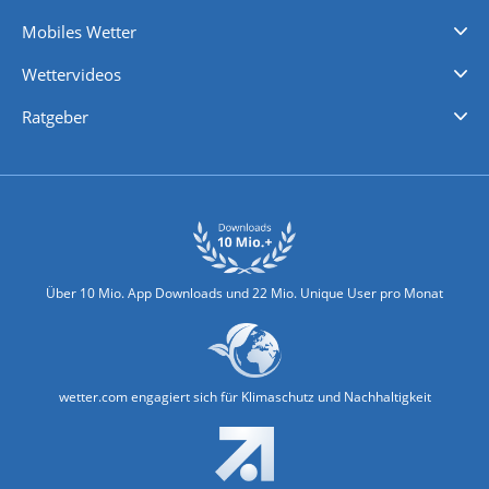
Regenradar
Windgeschwindigkeiten
Temperatur
Sonnenschein
Wassertemperatur
Mobiles Wetter
iPhone Wetter
iPad Wetter
Android Wetter
Wettervideos
Nachrichten
Deutschlandwetter
Schweizwetter
Österreichwetter
Regionalwetter
Wetter in Europa
Wetter Weltweit
Wetterlexikon
Promi-News
Ratgeber
Biowetter
Glätteindex
Reiseziel Finder
Erkältungswetter
Klima & Umwelt
Über 10 Mio. App Downloads und 22 Mio. Unique User pro Monat
wetter.com engagiert sich für Klimaschutz und Nachhaltigkeit