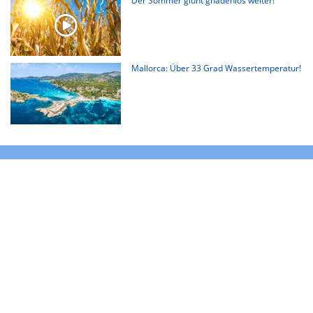
Der Sommer glüht gnadenlos weiter!
Mallorca: Über 33 Grad Wassertemperatur!