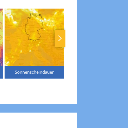
Sonnenscheindauer
Temperaturen