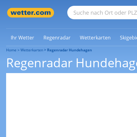
Ihr Wetter
Regenradar
Wetterkarten
Skigebi
Home
Wetterkarten
Regenradar Hundehagen
Regenradar Hundehag