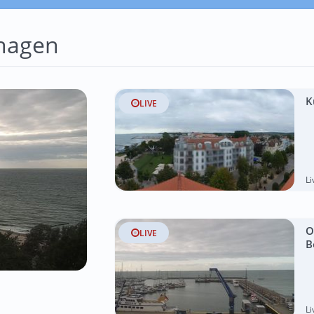
hagen
K
LIVE
L
O
LIVE
B
L