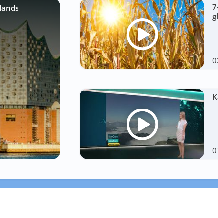
7
lands
g
0
K
0