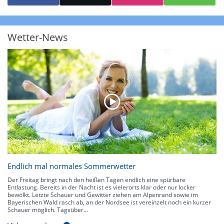
starke Niederschläge bis 35 l/m² pro Stunde. Hier können bereits Gewitter
auftreten. Extreme bzw. unwetterartige Niederschlagsereignisse mit
heftigen Gewittern, Starkregen, Hagel oder Graupel werden in Orange und
Rot dargestellt. Die oberste Kategorie der Farbskala gibt Niederschläge mit
Wetter-News
über 150 l/m² pro Stunde an. Solche
Niederschlagsintensitäten
treten
ausschließlich bei Regen, nicht bei Schneefall auf.
Neben der Niederschlagsintensität kann auch die Zuggeschwindigkeit der
Niederschlagsgebiete und damit die Niederschlagsdauer abgeschätzt
werden. Neben der 5-minütigen Radaraufzeichnung gibt es eine
Niederschlagsprognose
für die nächsten 2 Stunden. So sehen Sie genau,
wann und wo in Deutschland mit Regen oder Schneefall zu rechnen ist bzw.
kennen zu jeder Zeit den genauen Verlauf einer Niederschlagsfront.
Endlich mal normales Sommerwetter
Der Freitag bringt nach den heißen Tagen endlich eine spürbare
Entlastung. Bereits in der Nacht ist es vielerorts klar oder nur locker
bewölkt. Letzte Schauer und Gewitter ziehen am Alpenrand sowie im
Bayerischen Wald rasch ab, an der Nordsee ist vereinzelt noch ein kurzer
Schauer möglich. Tagsüber...