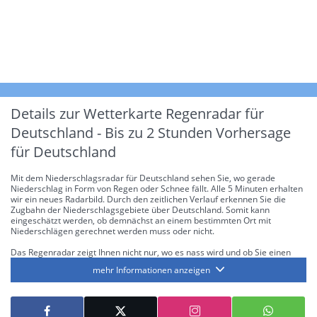
Details zur Wetterkarte
Regenradar für
Deutschland - Bis zu 2 Stunden Vorhersage
für Deutschland
Mit dem Niederschlagsradar für Deutschland sehen Sie, wo gerade
Niederschlag in Form von Regen oder Schnee fällt. Alle 5 Minuten erhalten
wir ein neues Radarbild. Durch den zeitlichen Verlauf erkennen Sie die
Zugbahn der Niederschlagsgebiete über Deutschland. Somit kann
eingeschätzt werden, ob demnächst an einem bestimmten Ort mit
Niederschlägen gerechnet werden muss oder nicht.
Das Regenradar zeigt Ihnen nicht nur, wo es nass wird und ob Sie einen
Regenschirm brauchen, sondern gibt Ihnen zusätzlich Informationen über
mehr Informationen anzeigen
die Niederschlagsintensität. Diese bezieht sich laut offiziellen Richtlinien
jeweils auf die Niederschlagsmenge in l/m² pro Stunde Regen- bzw.
Schneefall. Die 6 Stufen sind wie folgt gegliedert: Die hellen Blautöne
symbolisieren leichte bis mäßige Regen- bzw. Schneefälle mit einer
Intensität bis 8.1 l/m² pro Stunde. Dunkelblau repräsentiert mäßige bis