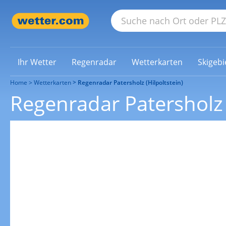
Ihr Wetter
Regenradar
Wetterkarten
Skigebi
Home
Wetterkarten
Regenradar Patersholz (Hilpoltstein)
Regenradar Patersholz (