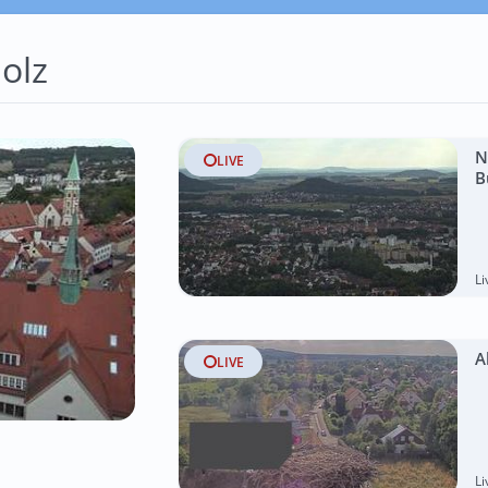
olz
N
LIVE
B
L
A
LIVE
L