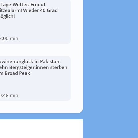
-Tage-Wetter: Erneut
itzealarm! Wieder 40 Grad
öglich!
2:00 min
awinenunglück in Pakistan:
ehn Bergsteiger:innen sterben
m Broad Peak
0:48 min