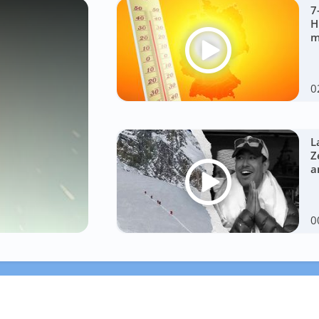
7
H
m
0
L
Z
a
0