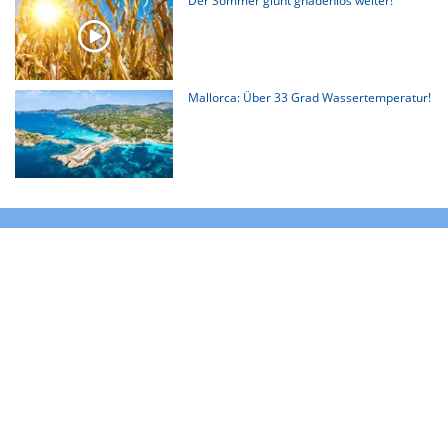
Der Sommer glüht gnadenlos weiter!
Mallorca: Über 33 Grad Wassertemperatur!