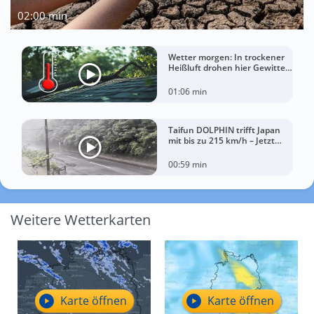
02:00 min
Wetter morgen: In trockener
Heißluft drohen hier Gewitter
mit Sturm
01:06 min
Taifun DOLPHIN trifft Japan
mit bis zu 215 km/h – Jetzt
drohen China Unwetter
00:59 min
Weitere Wetterkarten
Karte öffnen
Karte öffnen