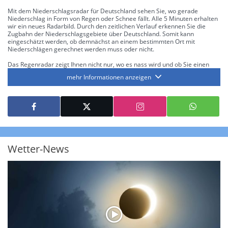
Mit dem Niederschlagsradar für Deutschland sehen Sie, wo gerade
Niederschlag in Form von Regen oder Schnee fällt. Alle 5 Minuten erhalten
wir ein neues Radarbild. Durch den zeitlichen Verlauf erkennen Sie die
Zugbahn der Niederschlagsgebiete über Deutschland. Somit kann
eingeschätzt werden, ob demnächst an einem bestimmten Ort mit
Niederschlägen gerechnet werden muss oder nicht.
Das Regenradar zeigt Ihnen nicht nur, wo es nass wird und ob Sie einen
Regenschirm brauchen, sondern gibt Ihnen zusätzlich Informationen über
mehr Informationen anzeigen
die Niederschlagsintensität. Diese bezieht sich laut offiziellen Richtlinien
jeweils auf die Niederschlagsmenge in l/m² pro Stunde Regen- bzw.
Schneefall. Die 6 Stufen sind wie folgt gegliedert: Die hellen Blautöne
symbolisieren leichte bis mäßige Regen- bzw. Schneefälle mit einer
Intensität bis 8.1 l/m² pro Stunde. Dunkelblau repräsentiert mäßige bis
starke Niederschläge bis 35 l/m² pro Stunde. Hier können bereits Gewitter
auftreten. Extreme bzw. unwetterartige Niederschlagsereignisse mit
heftigen Gewittern, Starkregen, Hagel oder Graupel werden in Orange und
Rot dargestellt. Die oberste Kategorie der Farbskala gibt Niederschläge mit
Wetter-News
über 150 l/m² pro Stunde an. Solche
Niederschlagsintensitäten
treten
ausschließlich bei Regen, nicht bei Schneefall auf.
Neben der Niederschlagsintensität kann auch die Zuggeschwindigkeit der
Niederschlagsgebiete und damit die Niederschlagsdauer abgeschätzt
werden. Neben der 5-minütigen Radaraufzeichnung gibt es eine
Niederschlagsprognose
für die nächsten 2 Stunden. So sehen Sie genau,
wann und wo in Deutschland mit Regen oder Schneefall zu rechnen ist bzw.
kennen zu jeder Zeit den genauen Verlauf einer Niederschlagsfront.