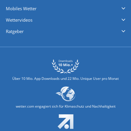
Regenradar
Windgeschwindigkeiten
Temperatur
Sonnenschein
Wassertemperatur
Mobiles Wetter
iPhone Wetter
iPad Wetter
Android Wetter
Wettervideos
Nachrichten
Deutschlandwetter
Schweizwetter
Österreichwetter
Regionalwetter
Wetter in Europa
Wetter Weltweit
Wetterlexikon
Promi-News
Ratgeber
Biowetter
Glätteindex
Reiseziel Finder
Erkältungswetter
Klima & Umwelt
Über 10 Mio. App Downloads und 22 Mio. Unique User pro Monat
wetter.com engagiert sich für Klimaschutz und Nachhaltigkeit