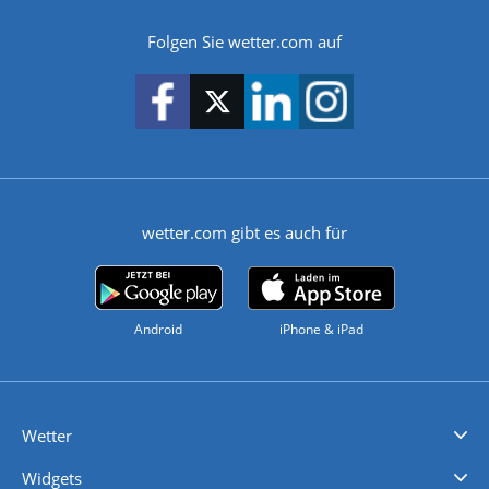
Folgen Sie wetter.com auf
wetter.com gibt es auch für
Android
iPhone & iPad
Wetter
Videovorhersagen
Kolumnen
Unwetterwarnungen
wetter.com Deutschland
wetter.com Schweiz
wetter.com Österreich
Werben
Homepage Widget
Wetter API
Wetter- und Geodaten - meteonomiqs.com
tiempo.es
meteos24.fr
ilmeteo24.it
pogoda24.pl
weather24.co.uk
Widgets