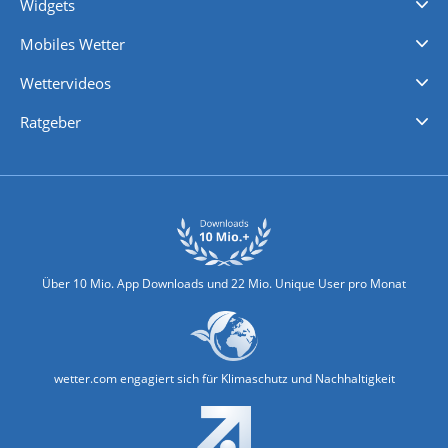
Widgets
Regenradar
Windgeschwindigkeiten
Temperatur
Sonnenschein
Wassertemperatur
Mobiles Wetter
iPhone Wetter
iPad Wetter
Android Wetter
Wettervideos
Nachrichten
Deutschlandwetter
Schweizwetter
Österreichwetter
Regionalwetter
Wetter in Europa
Wetter Weltweit
Wetterlexikon
Promi-News
Ratgeber
Biowetter
Glätteindex
Reiseziel Finder
Erkältungswetter
Klima & Umwelt
Über 10 Mio. App Downloads und 22 Mio. Unique User pro Monat
wetter.com engagiert sich für Klimaschutz und Nachhaltigkeit