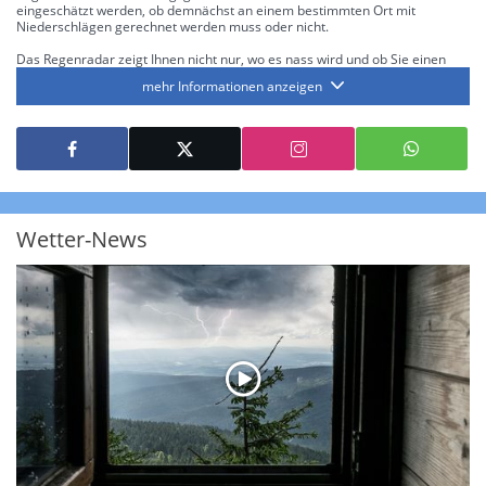
eingeschätzt werden, ob demnächst an einem bestimmten Ort mit
Niederschlägen gerechnet werden muss oder nicht.
Das Regenradar zeigt Ihnen nicht nur, wo es nass wird und ob Sie einen
Regenschirm brauchen, sondern gibt Ihnen zusätzlich Informationen über
mehr Informationen anzeigen
die Niederschlagsintensität. Diese bezieht sich laut offiziellen Richtlinien
jeweils auf die Niederschlagsmenge in l/m² pro Stunde Regen- bzw.
Schneefall. Die 6 Stufen sind wie folgt gegliedert: Die hellen Blautöne
symbolisieren leichte bis mäßige Regen- bzw. Schneefälle mit einer
Intensität bis 8.1 l/m² pro Stunde. Dunkelblau repräsentiert mäßige bis
starke Niederschläge bis 35 l/m² pro Stunde. Hier können bereits Gewitter
auftreten. Extreme bzw. unwetterartige Niederschlagsereignisse mit
heftigen Gewittern, Starkregen, Hagel oder Graupel werden in Orange und
Rot dargestellt. Die oberste Kategorie der Farbskala gibt Niederschläge mit
Wetter-News
über 150 l/m² pro Stunde an. Solche
Niederschlagsintensitäten
treten
ausschließlich bei Regen, nicht bei Schneefall auf.
Neben der Niederschlagsintensität kann auch die Zuggeschwindigkeit der
Niederschlagsgebiete und damit die Niederschlagsdauer abgeschätzt
werden. Neben der 5-minütigen Radaraufzeichnung gibt es eine
Niederschlagsprognose
für die nächsten 2 Stunden. So sehen Sie genau,
wann und wo in Deutschland mit Regen oder Schneefall zu rechnen ist bzw.
kennen zu jeder Zeit den genauen Verlauf einer Niederschlagsfront.