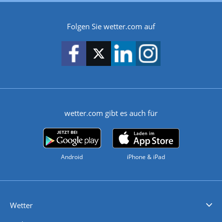
Folgen Sie wetter.com auf
wetter.com gibt es auch für
Android
iPhone & iPad
Wetter
Videovorhersagen
Kolumnen
Unwetterwarnungen
wetter.com Deutschland
wetter.com Schweiz
wetter.com Österreich
Werben
Homepage Widget
Wetter API
Wetter- und Geodaten - meteonomiqs.com
tiempo.es
meteos24.fr
ilmeteo24.it
pogoda24.pl
weather24.co.uk