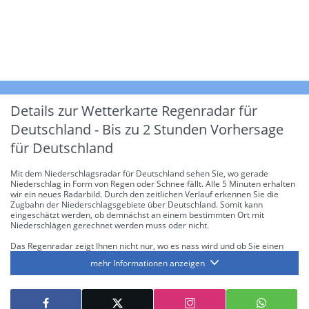
Details zur Wetterkarte
Regenradar für
Deutschland - Bis zu 2 Stunden Vorhersage
für Deutschland
Mit dem Niederschlagsradar für Deutschland sehen Sie, wo gerade
Niederschlag in Form von Regen oder Schnee fällt. Alle 5 Minuten erhalten
wir ein neues Radarbild. Durch den zeitlichen Verlauf erkennen Sie die
Zugbahn der Niederschlagsgebiete über Deutschland. Somit kann
eingeschätzt werden, ob demnächst an einem bestimmten Ort mit
Niederschlägen gerechnet werden muss oder nicht.
Das Regenradar zeigt Ihnen nicht nur, wo es nass wird und ob Sie einen
Regenschirm brauchen, sondern gibt Ihnen zusätzlich Informationen über
mehr Informationen anzeigen
die Niederschlagsintensität. Diese bezieht sich laut offiziellen Richtlinien
jeweils auf die Niederschlagsmenge in l/m² pro Stunde Regen- bzw.
Schneefall. Die 6 Stufen sind wie folgt gegliedert: Die hellen Blautöne
symbolisieren leichte bis mäßige Regen- bzw. Schneefälle mit einer
Intensität bis 8.1 l/m² pro Stunde. Dunkelblau repräsentiert mäßige bis