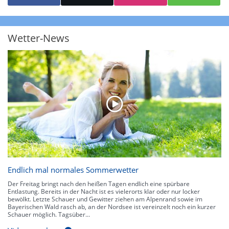
starke Niederschläge bis 35 l/m² pro Stunde. Hier können bereits Gewitter
auftreten. Extreme bzw. unwetterartige Niederschlagsereignisse mit
heftigen Gewittern, Starkregen, Hagel oder Graupel werden in Orange und
Rot dargestellt. Die oberste Kategorie der Farbskala gibt Niederschläge mit
Wetter-News
über 150 l/m² pro Stunde an. Solche
Niederschlagsintensitäten
treten
ausschließlich bei Regen, nicht bei Schneefall auf.
Neben der Niederschlagsintensität kann auch die Zuggeschwindigkeit der
Niederschlagsgebiete und damit die Niederschlagsdauer abgeschätzt
werden. Neben der 5-minütigen Radaraufzeichnung gibt es eine
Niederschlagsprognose
für die nächsten 2 Stunden. So sehen Sie genau,
wann und wo in Deutschland mit Regen oder Schneefall zu rechnen ist bzw.
kennen zu jeder Zeit den genauen Verlauf einer Niederschlagsfront.
Endlich mal normales Sommerwetter
Der Freitag bringt nach den heißen Tagen endlich eine spürbare
Entlastung. Bereits in der Nacht ist es vielerorts klar oder nur locker
bewölkt. Letzte Schauer und Gewitter ziehen am Alpenrand sowie im
Bayerischen Wald rasch ab, an der Nordsee ist vereinzelt noch ein kurzer
Schauer möglich. Tagsüber...